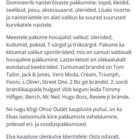
Domineerib naisterõivaste pakkumine- topid, kleidid,
Järve keskus
seelikud, pesu, aksessuaarid, üleriided. Lisaks noorte-
ja naisteriietele on alati valikus ka suured suurused
Kvartali keskus
kurvikatele naistele.
Eedeni keskus
Meestele pakume hooajalist valikut: üleriided,
kudumid, püksid, T-särgid ja triiksärgid. Pakume ka
Zeppelini keskus
kitsamat valikut spordiriideid, mis on samuti valdavalt
Elva
hooajaline pakkumine. Lasteriietest on ülekaalukalt
esindatud beebiriided. Tuntumad brändid on Tom
Tailor, Jack & Jones, Vero Moda, Cream, Triumph,
MEIST
Fixoni, s.Oliver, Street One, 2 Biz jpt brändid. 2. sordi
brändikaupade hulgast võib koguni leida Tommy
KONTAKT
Hilfiger, Bench, Mc Neil, Hugo Boss, Review jt brände.
Nii nagu kõigi Ohoo Outlet kaupluste puhul, on ka
Elvas iseloomulik kiire pakkumiste vaheldumine,
pidevad eri- ja sooduspakkumised.
Elva kaupluse üleskutse klientidele: Osta odavalt,