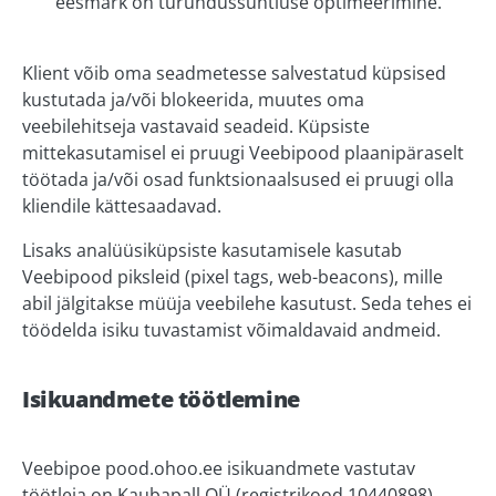
eesmärk on turundussuhtluse optimeerimine.
Klient võib oma seadmetesse salvestatud küpsised
kustutada ja/või blokeerida, muutes oma
veebilehitseja vastavaid seadeid. Küpsiste
mittekasutamisel ei pruugi Veebipood plaanipäraselt
töötada ja/või osad funktsionaalsused ei pruugi olla
kliendile kättesaadavad.
Lisaks analüüsiküpsiste kasutamisele kasutab
Veebipood piksleid (pixel tags, web-beacons), mille
abil jälgitakse müüja veebilehe kasutust. Seda tehes ei
töödelda isiku tuvastamist võimaldavaid andmeid.
Isikuandmete töötlemine
Veebipoe pood.ohoo.ee isikuandmete vastutav
töötleja on Kaubapall OÜ (registrikood 10440898)