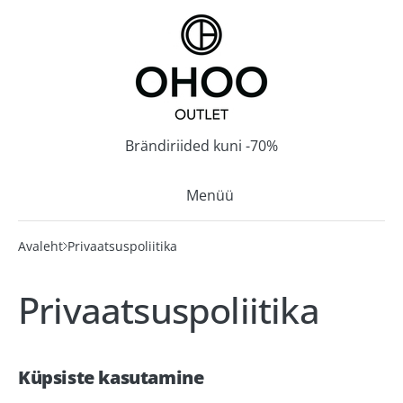
Brändiriided kuni -70%
Menüü
Avaleht
Privaatsuspoliitika
AVALEHT
Privaatsuspoliitika
KAUPLUSED
T1 Tallinn
Küpsiste kasutamine
Mustamäe keskus