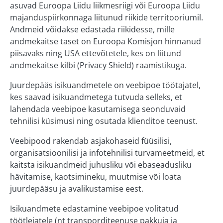
asuvad Euroopa Liidu liikmesriigi või Euroopa Liidu
majanduspiirkonnaga liitunud riikide territooriumil.
Andmeid võidakse edastada riikidesse, mille
andmekaitse taset on Euroopa Komisjon hinnanud
piisavaks ning USA ettevõtetele, kes on liitund
andmekaitse kilbi (Privacy Shield) raamistikuga.
Juurdepääs isikuandmetele on veebipoe töötajatel,
kes saavad isikuandmetega tutvuda selleks, et
lahendada veebipoe kasutamisega seonduvaid
tehnilisi küsimusi ning osutada klienditoe teenust.
Veebipood rakendab asjakohaseid füüsilisi,
organisatsioonilisi ja infotehnilisi turvameetmeid, et
kaitsta isikuandmeid juhusliku või ebaseadusliku
hävitamise, kaotsimineku, muutmise või loata
juurdepääsu ja avalikustamise eest.
Isikuandmete edastamine veebipoe volitatud
töötlejatele (nt transporditeenuse pakkuja ja