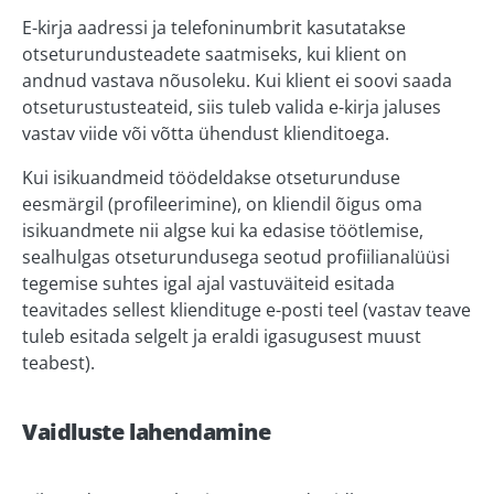
E-kirja aadressi ja telefoninumbrit kasutatakse
otseturundusteadete saatmiseks, kui klient on
andnud vastava nõusoleku. Kui klient ei soovi saada
otseturustusteateid, siis tuleb valida e-kirja jaluses
vastav viide või võtta ühendust klienditoega.
Kui isikuandmeid töödeldakse otseturunduse
eesmärgil (profileerimine), on kliendil õigus oma
isikuandmete nii algse kui ka edasise töötlemise,
sealhulgas otseturundusega seotud profiilianalüüsi
tegemise suhtes igal ajal vastuväiteid esitada
teavitades sellest kliendituge e-posti teel (vastav teave
tuleb esitada selgelt ja eraldi igasugusest muust
teabest).
Vaidluste lahendamine