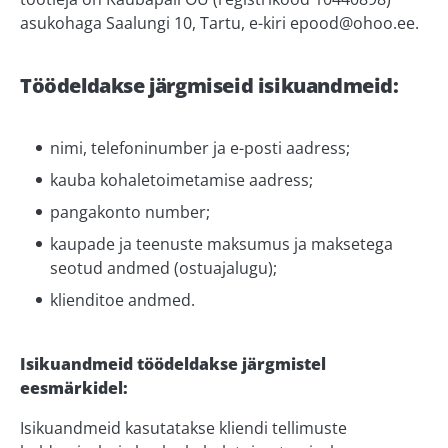
asukohaga Saalungi 10, Tartu, e-kiri
epood@ohoo.ee
.
Töödeldakse järgmiseid isikuandmeid:
nimi, telefoninumber ja e-posti aadress;
kauba kohaletoimetamise aadress;
pangakonto number;
kaupade ja teenuste maksumus ja maksetega
seotud andmed (ostuajalugu);
klienditoe andmed.
Isikuandmeid töödeldakse järgmistel
eesmärkidel:
Isikuandmeid kasutatakse kliendi tellimuste