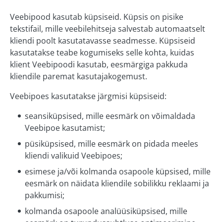
Järve keskus
Veebipood kasutab küpsiseid. Küpsis on pisike
tekstifail, mille veebilehitseja salvestab automaatselt
Kvartali keskus
kliendi poolt kasutatavasse seadmesse. Küpsiseid
kasutatakse teabe kogumiseks selle kohta, kuidas
Eedeni keskus
klient Veebipoodi kasutab, eesmärgiga pakkuda
Zeppelini keskus
kliendile paremat kasutajakogemust.
Elva
Veebipoes kasutatakse järgmisi küpsiseid:
seansiküpsised, mille eesmärk on võimaldada
MEIST
Veebipoe kasutamist;
püsiküpsised, mille eesmärk on pidada meeles
KONTAKT
kliendi valikuid Veebipoes;
esimese ja/või kolmanda osapoole küpsised, mille
eesmärk on näidata kliendile sobilikku reklaami ja
pakkumisi;
kolmanda osapoole analüüsiküpsised, mille