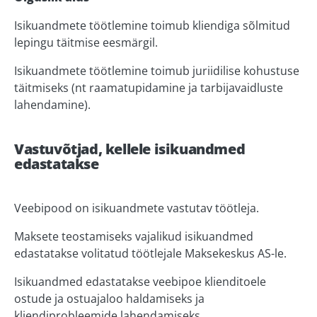
Isikuandmete töötlemine toimub kliendiga sõlmitud
lepingu täitmise eesmärgil.
Isikuandmete töötlemine toimub juriidilise kohustuse
täitmiseks (nt raamatupidamine ja tarbijavaidluste
lahendamine).
Vastuvõtjad, kellele isikuandmed
edastatakse
Veebipood on isikuandmete vastutav töötleja.
Maksete teostamiseks vajalikud isikuandmed
edastatakse volitatud töötlejale Maksekeskus AS-le.
Isikuandmed edastatakse veebipoe klienditoele
ostude ja ostuajaloo haldamiseks ja
kliendiprobleemide lahendamiseks.