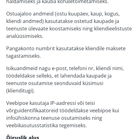
haldamiseks ja kauba kohaletoimetamiseks.
Ostuajaloo andmeid (ostu kuupäev, kaup, kogus,
kliendi andmed) kasutatakse ostetud kaupade ja
teenuste ülevaate koostamiseks ning kliendieelistuste
analüüsimiseks.
Pangakonto numbrit kasutatakse kliendile maksete
tagastamiseks.
Isikuandmeid nagu e-post, telefoni nr, kliendi nimi,
töödeldakse selleks, et lahendada kaupade ja
teenuste osutamise seonduvaid küsimusi
(klienditugi).
Veebipoe kasutaja IP-aadressi või teisi
võrguidentifikaatoreid töödeldakse veebipoe kui
infoühiskonna teenuse osutamiseks ning
veebikasutusstatistika tegemiseks.
Õiguslik alus