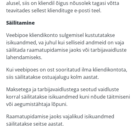
alusel, siis on kliendil õigus nõusolek tagasi võtta
teavitades sellest kliendituge e-posti teel.
Säilitamine
Veebipoe kliendikonto sulgemisel kustutatakse
isikuandmed, va juhul kui selliseid andmeid on vaja
säilitada raamatupidamise jaoks või tarbijavaidluste
lahendamiseks.
Kui veebipoes on ost sooritatud ilma kliendikontota,
siis säilitatakse ostuajalugu kolm aastat.
Maksetega ja tarbijavaidlustega seotud vaidluste
korral säilitatakse isikuandmed kuni nõude täitmiseni
või aegumistähtaja lõpuni.
Raamatupidamise jaoks vajalikud isikuandmed
säilitatakse seitse aastat.